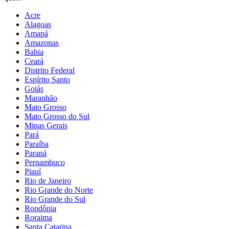
Acre
Alagoas
Amapá
Amazonas
Bahia
Ceará
Distrito Federal
Espírito Santo
Goiás
Maranhão
Mato Grosso
Mato Grosso do Sul
Minas Gerais
Pará
Paraíba
Paraná
Pernambuco
Piauí
Rio de Janeiro
Rio Grande do Norte
Rio Grande do Sul
Rondônia
Roraima
Santa Catarina