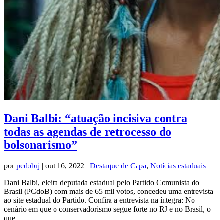
Dani Balbi: “atuação incisiva contra
todas as agendas de retrocesso do
bolsonarismo”
por
pcdobrj
|
out 16, 2022
|
Destaque de Capa
,
Notícias estaduais
Dani Balbi, eleita deputada estadual pelo Partido Comunista do
Brasil (PCdoB) com mais de 65 mil votos, concedeu uma entrevista
ao site estadual do Partido. Confira a entrevista na íntegra: No
cenário em que o conservadorismo segue forte no RJ e no Brasil, o
que...