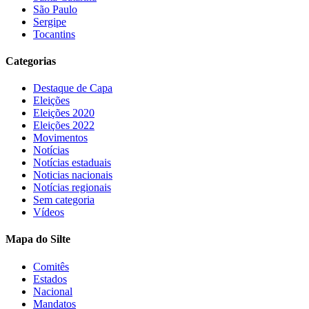
São Paulo
Sergipe
Tocantins
Categorias
Destaque de Capa
Eleições
Eleições 2020
Eleições 2022
Movimentos
Notícias
Notícias estaduais
Noticias nacionais
Notícias regionais
Sem categoria
Vídeos
Mapa do Silte
Comitês
Estados
Nacional
Mandatos