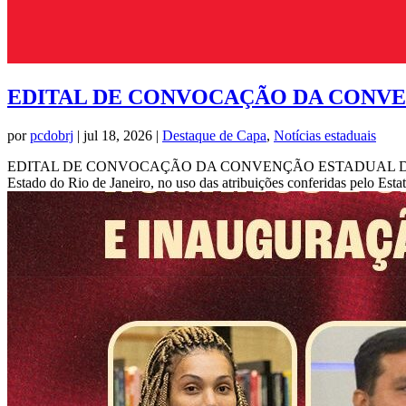
EDITAL DE CONVOCAÇÃO DA CONVEN
por
pcdobrj
|
jul 18, 2026
|
Destaque de Capa
,
Notícias estaduais
EDITAL DE CONVOCAÇÃO DA CONVENÇÃO ESTADUAL DO PARTIDO
Estado do Rio de Janeiro, no uso das atribuições conferidas pelo Estatu