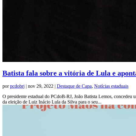
Batista fala sobre a vitória de Lula e apon
por
pcdobrj
|
nov 29, 2022
|
Destaque de Capa
,
Notícias estaduais
O presidente estadual do PCdoB-RJ, João Batista Lemos, concedeu uma e
da eleição de Luiz Inácio Lula da Silva para o seu...