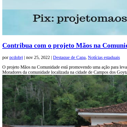
Contribua com o projeto Mãos na Comuni
por
pcdobrj
|
nov 25, 2022
|
Destaque de Capa
,
Notícias estaduais
O projeto Mãos na Comunidade está promovendo uma ação para levar c
Moradores da comunidade localizada na cidade de Campos dos Goyta