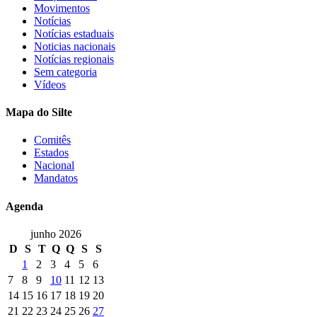
Movimentos
Notícias
Notícias estaduais
Noticias nacionais
Notícias regionais
Sem categoria
Vídeos
Mapa do Silte
Comitês
Estados
Nacional
Mandatos
Agenda
junho 2026
D
S
T
Q
Q
S
S
1
2
3
4
5
6
7
8
9
10
11
12
13
14
15
16
17
18
19
20
21
22
23
24
25
26
27