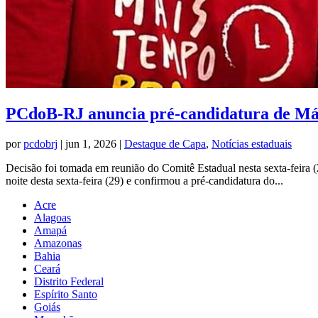
PCdoB-RJ anuncia pré-candidatura de Márc
por
pcdobrj
|
jun 1, 2026
|
Destaque de Capa
,
Notícias estaduais
Decisão foi tomada em reunião do Comitê Estadual nesta sexta-feira 
noite desta sexta-feira (29) e confirmou a pré-candidatura do...
Acre
Alagoas
Amapá
Amazonas
Bahia
Ceará
Distrito Federal
Espírito Santo
Goiás