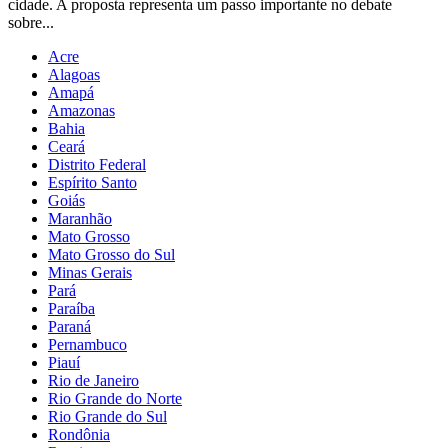
cidade. A proposta representa um passo importante no debate
sobre...
Acre
Alagoas
Amapá
Amazonas
Bahia
Ceará
Distrito Federal
Espírito Santo
Goiás
Maranhão
Mato Grosso
Mato Grosso do Sul
Minas Gerais
Pará
Paraíba
Paraná
Pernambuco
Piauí
Rio de Janeiro
Rio Grande do Norte
Rio Grande do Sul
Rondônia