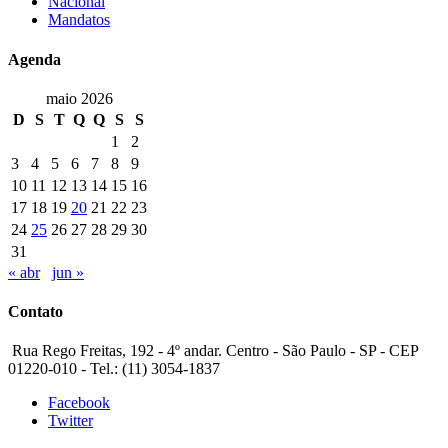
Nacional
Mandatos
Agenda
maio 2026
D
S
T
Q
Q
S
S
1
2
3
4
5
6
7
8
9
10
11
12
13
14
15
16
17
18
19
20
21
22
23
24
25
26
27
28
29
30
31
« abr
jun »
Contato
Rua Rego Freitas, 192 - 4º andar. Centro - São Paulo - SP - CEP
01220-010 - Tel.: (11) 3054-1837
Facebook
Twitter