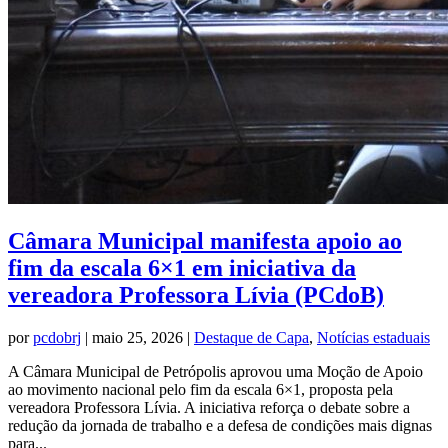
Câmara Municipal manifesta apoio ao
fim da escala 6×1 em iniciativa da
vereadora Professora Lívia (PCdoB)
por
pcdobrj
|
maio 25, 2026
|
Destaque de Capa
,
Notícias estaduais
A Câmara Municipal de Petrópolis aprovou uma Moção de Apoio
ao movimento nacional pelo fim da escala 6×1, proposta pela
vereadora Professora Lívia. A iniciativa reforça o debate sobre a
redução da jornada de trabalho e a defesa de condições mais dignas
para...