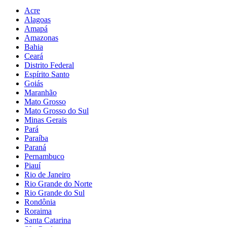
Acre
Alagoas
Amapá
Amazonas
Bahia
Ceará
Distrito Federal
Espírito Santo
Goiás
Maranhão
Mato Grosso
Mato Grosso do Sul
Minas Gerais
Pará
Paraíba
Paraná
Pernambuco
Piauí
Rio de Janeiro
Rio Grande do Norte
Rio Grande do Sul
Rondônia
Roraima
Santa Catarina