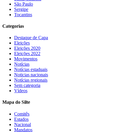
São Paulo
Sergipe
Tocantins
Categorias
Destaque de Capa
Eleições
Eleições 2020
Eleições 2022
Movimentos
Notícias
Notícias estaduais
Noticias nacionais
Notícias regionais
Sem categoria
Vídeos
Mapa do Silte
Comitês
Estados
Nacional
Mandatos