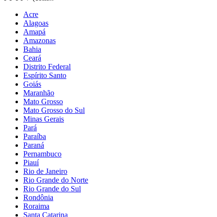
Acre
Alagoas
Amapá
Amazonas
Bahia
Ceará
Distrito Federal
Espírito Santo
Goiás
Maranhão
Mato Grosso
Mato Grosso do Sul
Minas Gerais
Pará
Paraíba
Paraná
Pernambuco
Piauí
Rio de Janeiro
Rio Grande do Norte
Rio Grande do Sul
Rondônia
Roraima
Santa Catarina