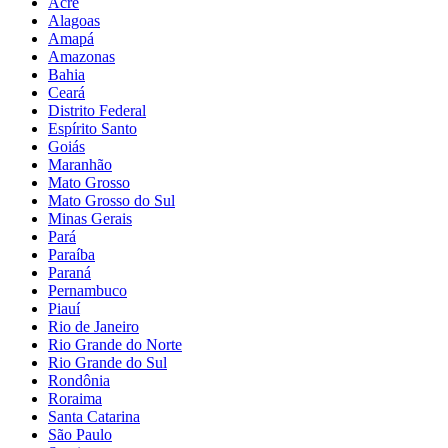
Acre
Alagoas
Amapá
Amazonas
Bahia
Ceará
Distrito Federal
Espírito Santo
Goiás
Maranhão
Mato Grosso
Mato Grosso do Sul
Minas Gerais
Pará
Paraíba
Paraná
Pernambuco
Piauí
Rio de Janeiro
Rio Grande do Norte
Rio Grande do Sul
Rondônia
Roraima
Santa Catarina
São Paulo