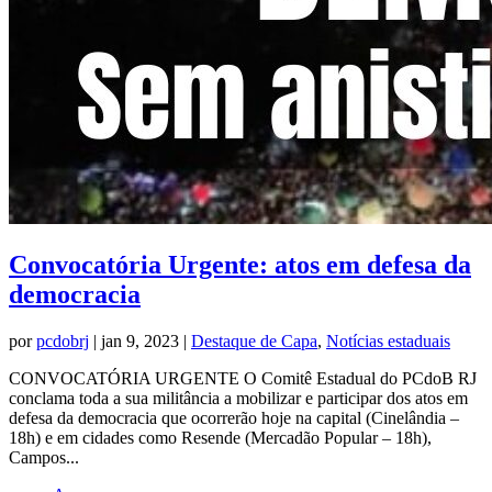
Convocatória Urgente: atos em defesa da
democracia
por
pcdobrj
|
jan 9, 2023
|
Destaque de Capa
,
Notícias estaduais
CONVOCATÓRIA URGENTE O Comitê Estadual do PCdoB RJ
conclama toda a sua militância a mobilizar e participar dos atos em
defesa da democracia que ocorrerão hoje na capital (Cinelândia –
18h) e em cidades como Resende (Mercadão Popular – 18h),
Campos...