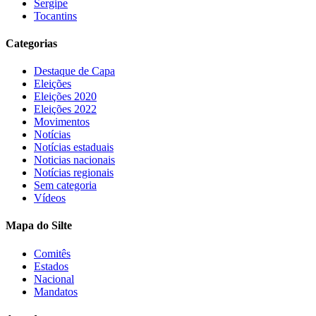
Sergipe
Tocantins
Categorias
Destaque de Capa
Eleições
Eleições 2020
Eleições 2022
Movimentos
Notícias
Notícias estaduais
Noticias nacionais
Notícias regionais
Sem categoria
Vídeos
Mapa do Silte
Comitês
Estados
Nacional
Mandatos