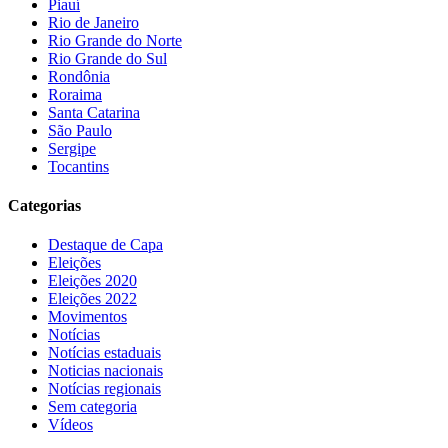
Piauí
Rio de Janeiro
Rio Grande do Norte
Rio Grande do Sul
Rondônia
Roraima
Santa Catarina
São Paulo
Sergipe
Tocantins
Categorias
Destaque de Capa
Eleições
Eleições 2020
Eleições 2022
Movimentos
Notícias
Notícias estaduais
Noticias nacionais
Notícias regionais
Sem categoria
Vídeos