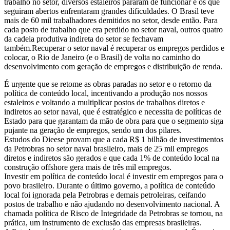
trabalho no setor, diversos estaleiros pararam de funcionar e os que
seguiram abertos enfrentaram grandes dificuldades. O Brasil teve
mais de 60 mil trabalhadores demitidos no setor, desde então. Para
cada posto de trabalho que era perdido no setor naval, outros quatro
da cadeia produtiva indireta do setor se fechavam
também.Recuperar o setor naval é recuperar os empregos perdidos e
colocar, o Rio de Janeiro (e o Brasil) de volta no caminho do
desenvolvimento com geração de empregos e distribuição de renda.
É urgente que se retome as obras paradas no setor e o retorno da
política de conteúdo local, incentivando a produção nos nossos
estaleiros e voltando a multiplicar postos de trabalhos diretos e
indiretos ao setor naval, que é estratégico e necessita de políticas de
Estado para que garantam da mão de obra para que o segmento siga
pujante na geração de empregos, sendo um dos pilares.
Estudos do Dieese provam que a cada R$ 1 bilhão de investimentos
da Petrobras no setor naval brasileiro, mais de 25 mil empregos
diretos e indiretos são gerados e que cada 1% de conteúdo local na
construção offshore gera mais de três mil empregos.
Investir em política de conteúdo local é investir em empregos para o
povo brasileiro. Durante o último governo, a política de conteúdo
local foi ignorada pela Petrobras e demais petroleiras, ceifando
postos de trabalho e não ajudando no desenvolvimento nacional. A
chamada política de Risco de Integridade da Petrobras se tornou, na
prática, um instrumento de exclusão das empresas brasileiras.