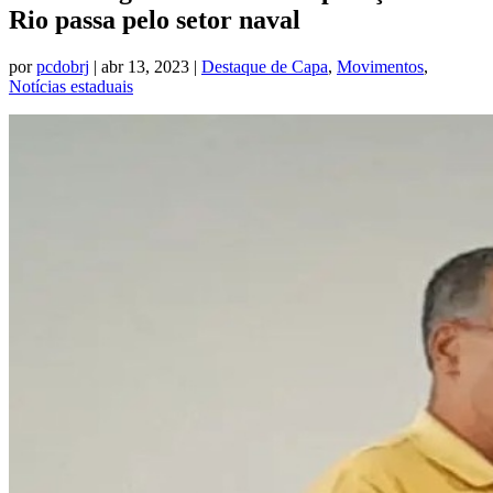
Rio passa pelo setor naval
por
pcdobrj
|
abr 13, 2023
|
Destaque de Capa
,
Movimentos
,
Notícias estaduais