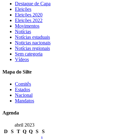
Destaque de Capa
Eleições
Eleições 2020
Eleições 2022
Movimentos
Notícias
Notícias estaduais
Noticias nacionais
Notícias regionais
Sem categoria
Vídeos
Mapa do Silte
Comitês
Estados
Nacional
Mandatos
Agenda
abril 2023
D
S
T
Q
Q
S
S
1